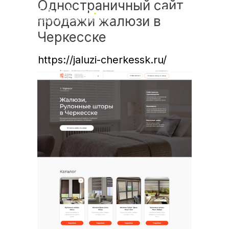
Одностраничный сайт
СафДар
.
Бесплатный анализ
продажи жалюзи в
студия интернет маркетинга
Черкесске
https://jaluzi-cherkessk.ru/