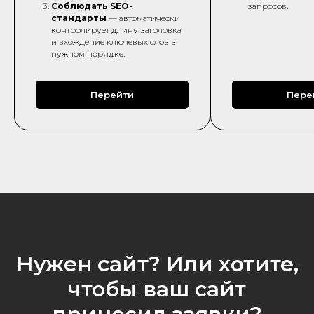
Соблюдать SEO-
запросов.
стандарты
— автоматически
контролирует длину заголовка
и вхождение ключевых слов в
нужном порядке.
Перейти
Пере
Нужен сайт? Или хотите,
чтобы ваш сайт