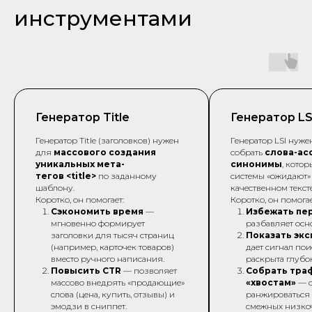
инструментами
Генератор Title
Генератор LS
Генератор Title (заголовков) нужен
Генератор LSI нуже
для
массового создания
собрать
слова-ас
уникальных мета-
синонимы
, кото
тегов <title>
по заданному
системы «ожидают» 
шаблону.
качественном тексте
Коротко, он помогает:
Коротко, он помогае
Сэкономить время
—
Избежать пе
мгновенно формирует
разбавляет осн
заголовки для тысяч страниц
Показать эк
(например, карточек товаров)
дает сигнал пои
вместо ручного написания.
раскрыта глубо
Повысить CTR
— позволяет
Собрать тра
массово внедрять «продающие»
«хвостам»
— с
слова (цена, купить, отзывы) и
ранжироваться
эмодзи в сниппет.
смежных низко