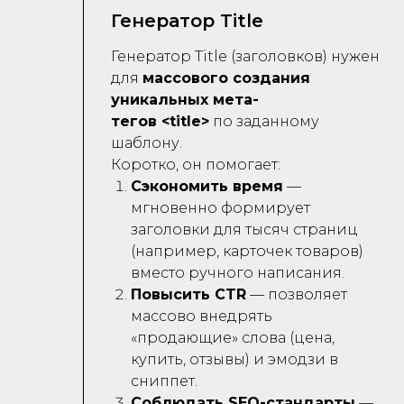
Генератор Title
Генератор Title (заголовков) нужен
для
массового создания
уникальных мета-
тегов <title>
по заданному
шаблону.
Коротко, он помогает:
Сэкономить время
—
мгновенно формирует
заголовки для тысяч страниц
(например, карточек товаров)
вместо ручного написания.
Повысить CTR
— позволяет
массово внедрять
«продающие» слова (цена,
купить, отзывы) и эмодзи в
сниппет.
Соблюдать SEO-стандарты
—