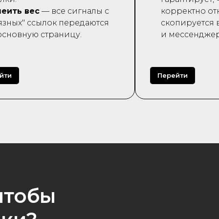
еить вес
— все сигналы с
корректно от
язных" ссылок передаются
скопируется 
основную страницу.
и мессенджер
йти
Перейти
чтобы