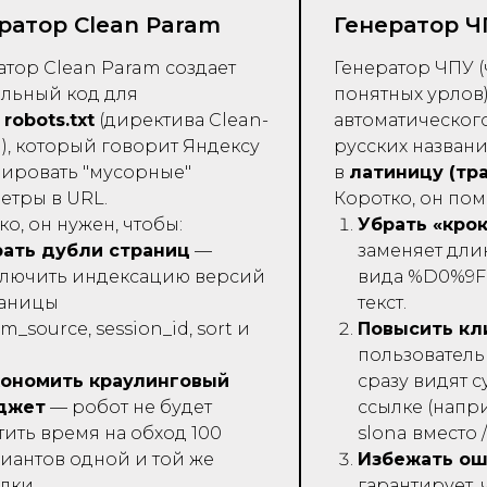
ратор Clean Param
Генератор 
атор Clean Param создает
Генератор ЧПУ (
льный код для
понятных урлов
а
robots.txt
(директива Clean-
автоматическог
), который говорит Яндексу
русских назван
ировать "мусорные"
в
латиницу (тр
етры в URL.
Коротко, он пом
ко, он нужен, чтобы:
Убрать «кро
ать дубли страниц
—
заменяет дл
лючить индексацию версий
вида %D0%9F.
раницы
текст.
tm_source, session_id, sort и
Повысить кл
пользователь
кономить краулинговый
сразу видят с
джет
— робот не будет
ссылке (напри
тить время на обход 100
slona вместо /
иантов одной и той же
Избежать о
лки.
гарантирует, 