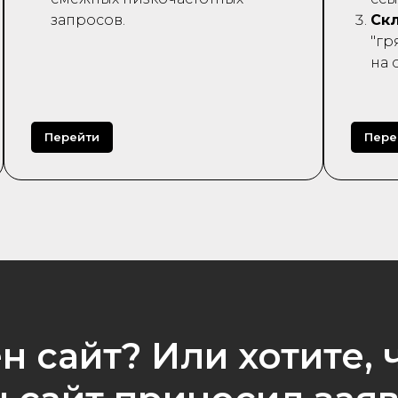
запросов.
Скл
"гр
на 
Перейти
Пере
н сайт? Или хотите, 