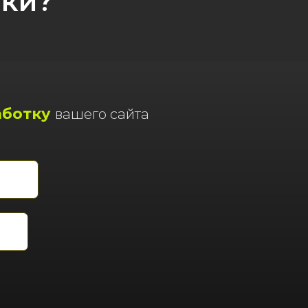
вки?
аботку
вашего сайта