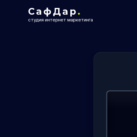
СафДар
.
СафДар
.
Продвижение и разработка сайтов
студия интернет маркетинга