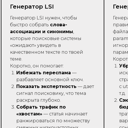
Генератор LSI
Гене
Генератор LSI нужен, чтобы
Генер
быстро собрать
слова-
прави
ассоциации и синонимы
,
файл
которые поисковые системы
param
«ожидают» увидеть в
игнор
качественном тексте по твоей
парам
теме.
Корот
Коротко, он помогает:
Убр
Избежать переспама
—
иск
разбавляет основной ключ.
ст
Показать экспертность
— дает
с u
сигнал поисковику, что тема
т.д.
раскрыта глубоко.
Сэ
Собрать трафик по
бю
«хвостам»
— статья начинает
тра
ранжироваться по множеству
вар
смежных низкочастотных
ссы