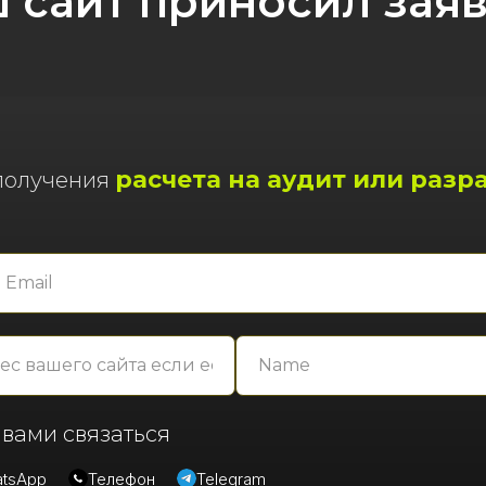
 сайт приносил зая
расчета на аудит или разр
 получения
 вами связаться
tsApp
Телефон
Telegram